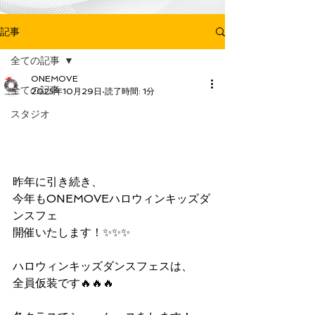
記事
全ての記事
ONEMOVE
全ての記事
2025年10月29日
読了時間: 1分
ONE MOVE ハロウィンキ
スタジオ
ッズダンスフェス開催🎃
👻‼️
昨年に引き続き、
今年もONEMOVEハロウィンキッズダ
ンスフェ
開催いたします！✨✨✨
ハロウィンキッズダンスフェスは、
全員仮装です🔥🔥🔥