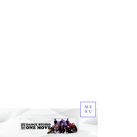
ME
NU