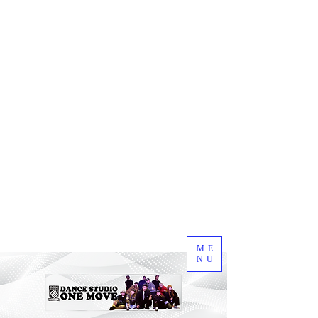
ME
NU