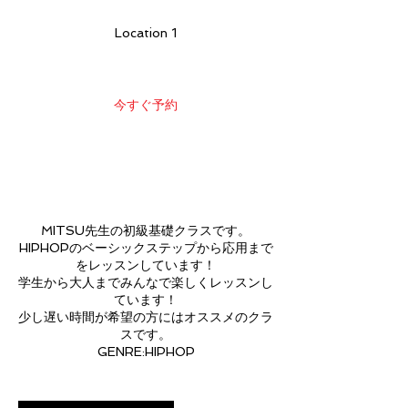
時
り
1
Location 1
5
分
今すぐ予約
サービス内容
MITSU先生の初級基礎クラスです。
HIPHOPのベーシックステップから応用まで
をレッスンしています！
学生から大人までみんなで楽しくレッスンし
ています！
少し遅い時間が希望の方にはオススメのクラ
スです。
GENRE:HIPHOP