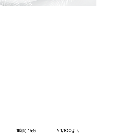
MITSU先生のOPEN
初級クラスレッス
ンのお申し込み
HIPHOP(中学生以
上)
HIPHOPダンスの初級基礎クラスです。
(中学生以上)20:30~21:45※定員まで残りわ
ずか。
1,100
円
1時間 15分
1
￥1,100より
よ