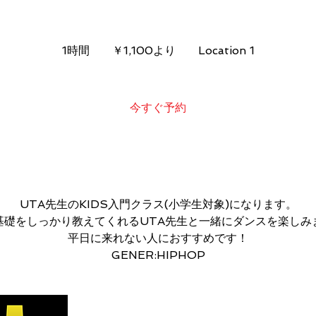
1,100
円
1時間
1
￥1,100より
Location 1
よ
り
時
今すぐ予約
サービス内容
UTA先生のKIDS入門クラス(小学生対象)になります。
基礎をしっかり教えてくれるUTA先生と一緒にダンスを楽しみ
平日に来れない人におすすめです！
GENER:HIPHOP