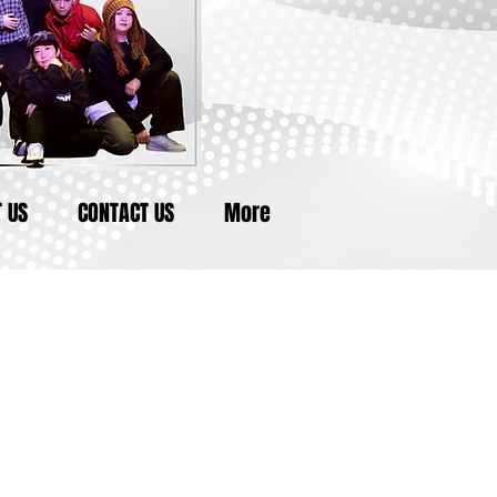
 US
CONTACT US
More
し込み