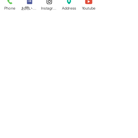
エントリーはこちら
Phone
お問い合わせフォーム
Instagram
Address
Youtube
エントリーはこちら
観覧チケットはこちら
A LITTLE BIT
ABOUT OUR
STUDIO