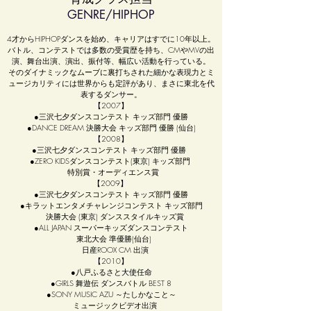
​GENRE/HIPHOP
4才からHIPHOPダンスを始め、キャリアはすでに10年以上。
バトル、コンテストでは多数の受賞歴を持ち、CMやMVの出
演、舞台出演、演出、振付等、幅広い活動を行っている。
そのダイナミックなムーブに裏打ちされた細かな表現力とミ
ュージカリティには世界からも定評があり、まさに東北を代
表するダンサー。
【2007】
●三沢七夕ダンスコンテスト キッズ部門 優勝
●DANCE DREAM 決勝大会 キッズ部門 優勝 (仙台)
【2008】
●三沢七夕ダンスコンテスト キッズ部門 優勝
●ZERO KIDSダンスコンテスト(東京) キッズ部門
特別賞・オーディエンス賞
【2009】
●三沢七夕ダンスコンテスト キッズ部門 優勝
●キラットエンタメチャレンジコンテスト キッズ部門
決勝大会 (東京) ダンススタイルキッズ賞
●ALL JAPAN スーパーキッズダンスコンテスト
東北大会 準優勝(仙台)
日産ROOX CM 出演
【2010】
●八戸ふるさと大使任命
●GIRLS 舞遊伝 ダンスバトル BEST 8
●SONY MUSIC AZU ～たしかなこと～
ミュージックビデオ出演