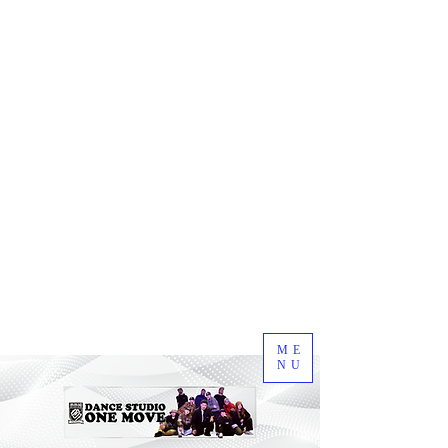
ME
NU