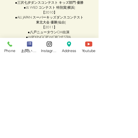
●三沢七夕ダンスコンテスト キッズ部門 優勝
●LIL WILD コンテスト 特別賞(横浜)
【2010】
●ALL JAPAN スーパーキッズダンスコンテスト
東北大会 優勝(仙台)
【2011】
●八戸ニュータウンCM出演
●WREKINGCREWORCHESTRA
主催舞台「FAKEST」ZEPP 東京公演出演
【2012】
Phone
お問い合わせフォーム
Instagram
Address
Youtube
●WDC 2ON2 札幌大会優勝
●ALL JAPAN スーパーキッズダンスコンテスト
東北大会 準優勝 (仙台)
●ALL JAPAN スーパーキッズダンスコンテスト
決勝大会 DSK賞(東京)
【2013】
●KING DANCE CONTEST FINAL(札幌)
2ND PLICE
●WDC 2ON2 仙台大会 2ND PLICE
【2014】
●キッズダンスバトル 中国国際大会
WE ARE THE FUTURE HIPHOP部門 優勝
●ALL JAPAN スーパーキッズダンスコンテスト
ベストパフォーマンス賞