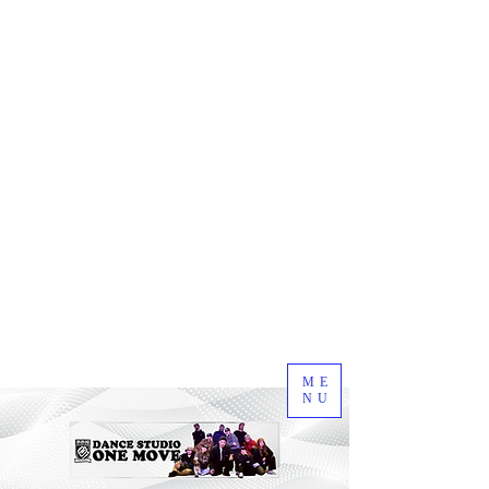
ME
NU