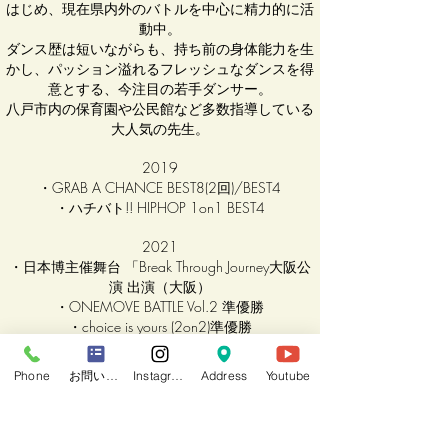
はじめ、現在県内外のバトルを中心に精力的に活
動中。
ダンス歴は短いながらも、持ち前の身体能力を生
かし、パッション溢れるフレッシュなダンスを得
意とする、今注目の若手ダンサー。
八戸市内の保育園や公民館など多数指導している
大人気の先生。
2019
・GRAB A CHANCE BEST8(2回)/BEST4
・ハチバト!! HIPHOP 1on1 BEST4
2021
・日本博主催舞台 「Break Through Journey大阪公
演 出演（大阪）
・ONEMOVE BATTLE Vol.2 準優勝
・choice is yours (2on2)準優勝
2022
Phone
お問い合わせフォーム
Instagram
Address
Youtube
・日本博主催舞台「Break Through Journey東京公演
出演 （東京）
・GET BACK BEST8