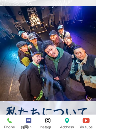
​私たちについて
​2007年創業
Phone
お問い合わせフォーム
Instagram
Address
Youtube