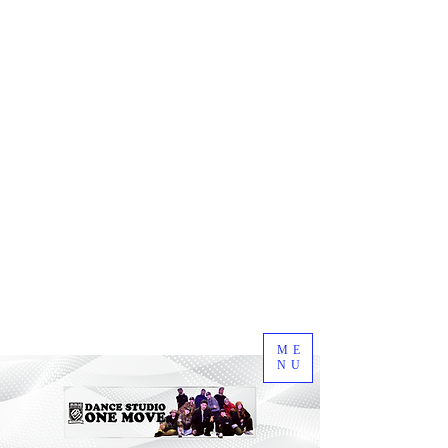
ME
NU