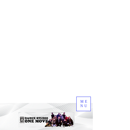
ME
NU