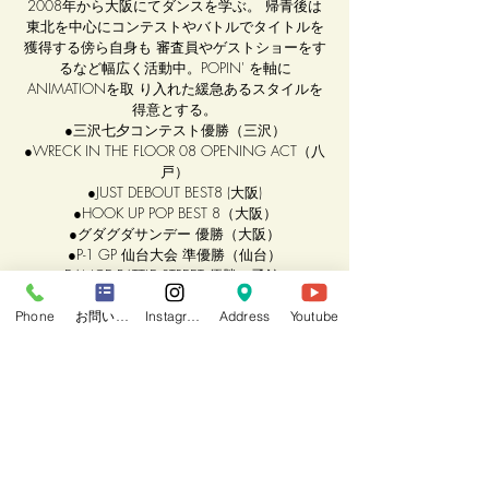
2008年から大阪にてダンスを学ぶ。 帰青後は
東北を中心にコンテストやバトルでタイトルを
獲得する傍ら自身も 審査員やゲストショーをす
るなど幅広く活動中。POPIN' を軸に
ANIMATIONを取 り入れた緩急あるスタイルを
得意とする。
●三沢七夕コンテスト優勝（三沢）
●WRECK IN THE FLOOR 08 OPENING ACT（八
戸）
●JUST DEBOUT BEST8 (大阪)
●HOOK UP POP BEST 8（大阪）
●グダグダサンデー 優勝（大阪）
●P-1 GP 仙台大会 準優勝（仙台）
●DANCE BATTLE STREET 優勝（函館）
●CARAT VOL.14 優勝（八戸）
●GET A LIFE VOL.9 優勝（秋田）
Phone
お問い合わせフォーム
Instagram
Address
Youtube
●@HOME ～SPECIAL EDITION～ 優勝（弘前）
●DANCE@LIVE TOHOKU S7 FREESTYLE 優勝（仙
台）
●NEVER SAY NEVER青森地区代表