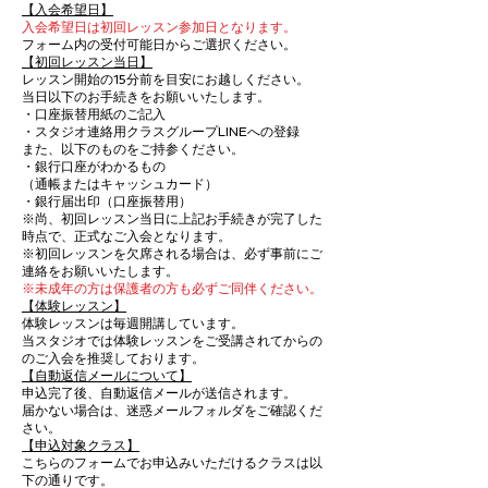
【入会希望日】
入会希望日は初回レッスン参加日となります。
フォーム内の受付可能日からご選択ください。
【初回レッスン当日】
レッスン開始の15分前を目安にお越しください。
当日以下のお手続きをお願いいたします。
・口座振替用紙のご記入
・スタジオ連絡用クラスグループLINEへの登録
また、以下のものをご持参ください。
・銀行口座がわかるもの
（通帳またはキャッシュカード）
・銀行届出印（口座振替用）
※尚、初回レッスン当日に上記お手続きが完了した
時点で、正式なご入会となります。
※初回レッスンを欠席される場合は、必ず事前にご
連絡をお願いいたします。
※未成年の方は保護者の方も必ずご同伴ください。
【体験レッスン】
体験レッスンは毎週開講しています。
​当スタジオでは体験レッスンをご受講されてからの
のご入会を推奨しております。
【自動返信メールについて】
申込完了後、自動返信メールが送信されます。
届かない場合は、迷惑メールフォルダをご確認くだ
さい。
【申込対象クラス】
こちらのフォームでお申込みいただけるクラスは以
下の通りです。