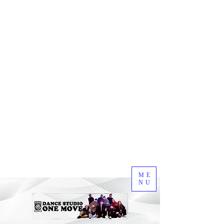
ME
NU