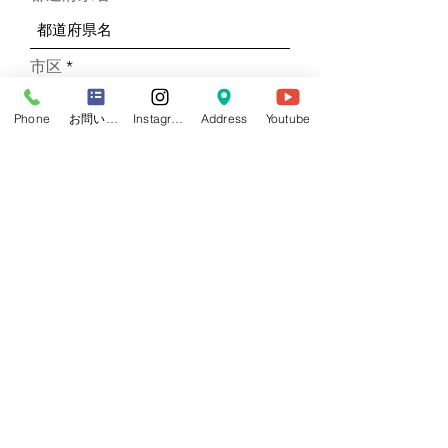
市区
Phone
お問い合わせフォーム
Instagram
Address
Youtube
住所
ご希望のクラスを選択してくださ
い。
r
入会希望日
*
e
q
u
i