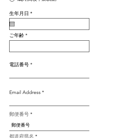
r
生年月日
*
e
q
u
i
ご年齢
r
e
d
電話番号
Email Address
郵便番号
都道府県名