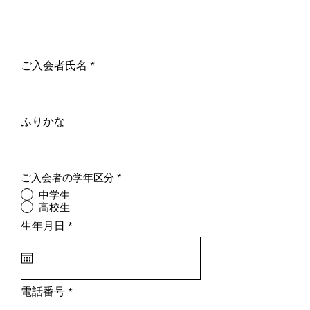
ご入会者氏名
ふりかな
ご入会者の学年区分
*
中学生
高校生
r
生年月日
*
e
q
u
i
r
e
電話番号
d