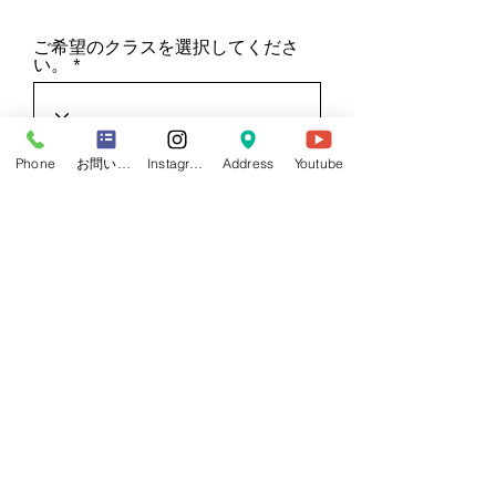
ご希望のクラスを選択してくださ
い。
Phone
お問い合わせフォーム
Instagram
Address
Youtube
r
入会希望日
*
e
q
u
i
r
e
d
ご選択いただいたクラスの曜日に基づき、
入会可能日はその曜日の1週目・2週目のみ
表示されます。必ず受講するクラスの曜日
と同じ日程をご選択ください。
onemove会員規約.pdf