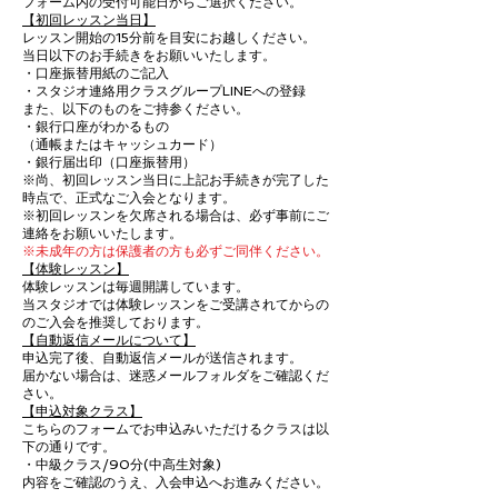
フォーム内の受付可能日からご選択ください。
【初回レッスン当日】
レッスン開始の15分前を目安にお越しください。
当日以下のお手続きをお願いいたします。
・口座振替用紙のご記入
・スタジオ連絡用クラスグループLINEへの登録
また、以下のものをご持参ください。
・銀行口座がわかるもの
（通帳またはキャッシュカード）
・銀行届出印（口座振替用）
※尚、初回レッスン当日に上記お手続きが完了した
時点で、正式なご入会となります。
※初回レッスンを欠席される場合は、必ず事前にご
連絡をお願いいたします。
※未成年の方は保護者の方も必ずご同伴ください。
【体験レッスン】
体験レッスンは毎週開講しています。
当スタジオでは体験レッスンをご受講されてからの
のご入会を推奨しております。
【自動返信メールについて】
申込完了後、自動返信メールが送信されます。
届かない場合は、迷惑メールフォルダをご確認くだ
さい。
【申込対象クラス】
こちらのフォームでお申込みいただけるクラスは以
下の通りです。
・中級クラス/90分(中高生対象)
内容をご確認のうえ、入会申込へお進みください。