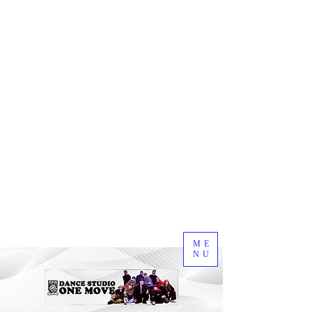
ME
NU